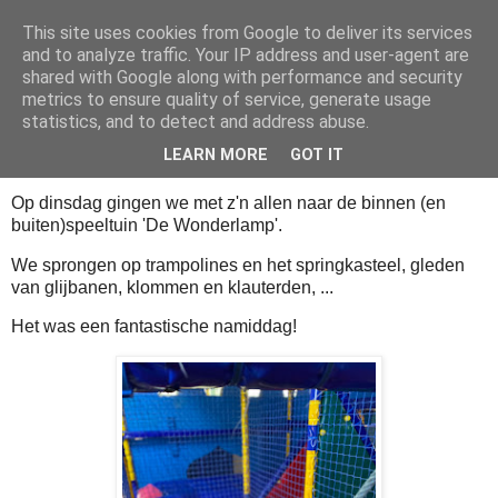
This site uses cookies from Google to deliver its services
Klasblog van juf Charlotte
and to analyze traffic. Your IP address and user-agent are
shared with Google along with performance and security
metrics to ensure quality of service, generate usage
statistics, and to detect and address abuse.
zaterdag 7 mei 2022
De Wonderlamp
LEARN MORE
GOT IT
Op dinsdag gingen we met z'n allen naar de binnen (en
buiten)speeltuin 'De Wonderlamp'.
We sprongen op trampolines en het springkasteel, gleden
van glijbanen, klommen en klauterden, ...
Het was een fantastische namiddag!